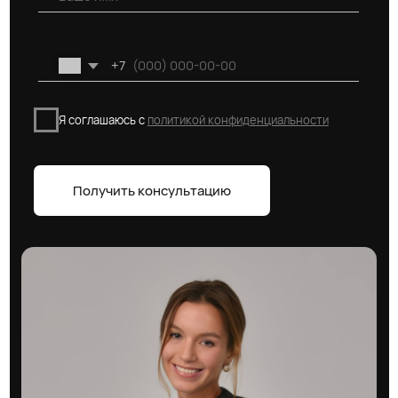
Подписывайтесь на наши социальные сети, чтобы быть
в курсе актуальных новостей и акций от застройщиков
Блог про недвижимость
Адрес:
г. Москва, Духовской пер 17/10
Телефон:
+7 (495) 212-11-73
© 2026 VAYCHULIS ESTATE
Политика конфиденциальности