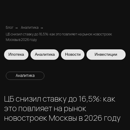
Блог
Аналитика
→
→
ЦБ снизил ставку до 16,5%: как это повлияет на рынок новостроек
Москвы в 2026 году
Ипотека
Аналитика
Новости
Инвестиции
Аналитика
ЦБ снизил ставку до 16,5%: как
это повлияет на рынок
новостроек Москвы в 2026 году
Ипотека 2026: что ждёт покупателей после
снижения ключевой ставки ЦБ
Ника Вайчулис | CEO
27 октября 2025