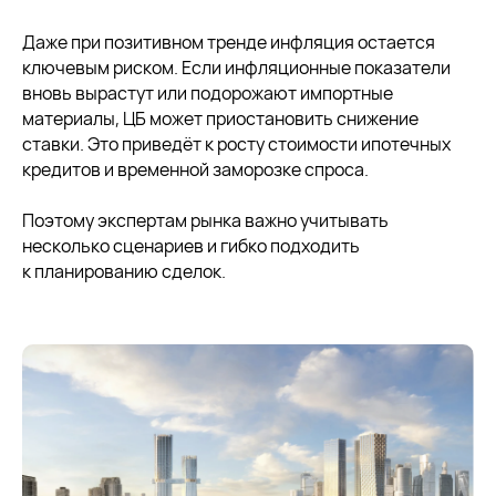
Даже при позитивном тренде инфляция остается
ключевым риском. Если инфляционные показатели
Если вы хотите получить
вновь вырастут или подорожают импортные
бесплатную консультацию
материалы, ЦБ может приостановить снижение
Оставьте заявку, и наш специалист
ставки. Это приведёт к росту стоимости ипотечных
вам перезвонит
кредитов и временной заморозке спроса.
Поэтому экспертам рынка важно учитывать
несколько сценариев и гибко подходить
к планированию сделок.
+7
Я соглашаюсь с
политикой конфиденциальности
Получить консультацию