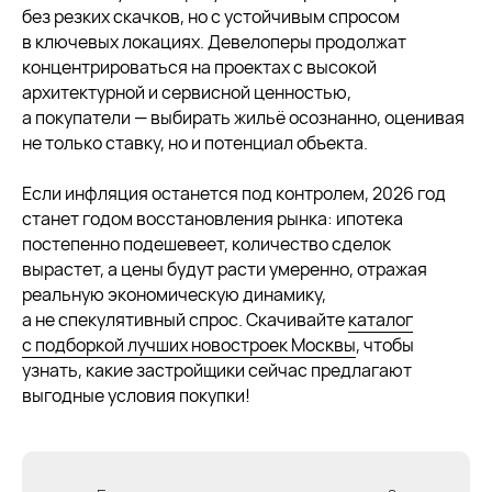
без резких скачков, но с устойчивым спросом
в ключевых локациях. Девелоперы продолжат
концентрироваться на проектах с высокой
архитектурной и сервисной ценностью,
25 сентября 2025
5 мин
а покупатели — выбирать жильё осознанно, оценивая
не только ставку, но и потенциал объекта.
Что будет с ценами на недвижимость
во втором полугодии 2025 года?
Если инфляция останется под контролем, 2026 год
Какие изменения ждать на рынке жилья и как
станет годом восстановления рынка: ипотека
не упустить выгодные возможности
постепенно подешевеет, количество сделок
вырастет, а цены будут расти умеренно, отражая
читать далее
реальную экономическую динамику,
а не спекулятивный спрос. Скачивайте
каталог
с подборкой лучших новостроек Москвы
, чтобы
узнать, какие застройщики сейчас предлагают
выгодные условия покупки!