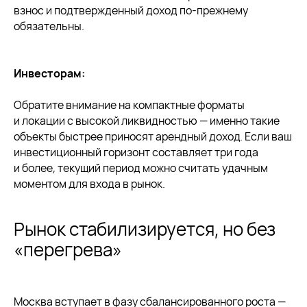
взнос и подтвержденный доход по-прежнему
обязательны.
Инвесторам:
16 октября 2025
8 мин
Обратите внимание на компактные форматы
Рынок недвижимости Москвы:
и локации с высокой ликвидностью — именно такие
итоги полугодия 2025 и прогноз
на 2026 год
объекты быстрее приносят арендный доход. Если ваш
инвестиционный горизонт составляет три года
Как адаптировались застройщики и покупатели
к новым экономическим условиям
и более, текущий период можно считать удачным
моментом для входа в рынок.
читать далее
Рынок стабилизируется, но без
«перегрева»
Москва вступает в фазу сбалансированного роста —