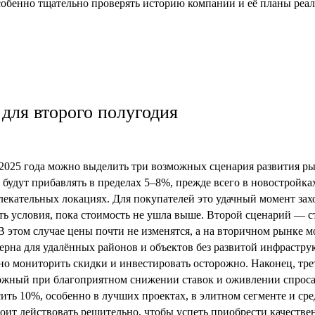
собенно тщательно проверять историю компании и её планы реа
 для второго полугодия
2025 года можно выделить три возможных сценария развития р
будут прибавлять в пределах 5–8%, прежде всего в новостройка
влекательных локациях. Для покупателей это удачный момент зах
ть условия, пока стоимость не ушла выше. Второй сценарий — с
В этом случае цены почти не изменятся, а на вторичном рынке м
ерна для удалённых районов и объектов без развитой инфрастру
но мониторить скидки и инвестировать осторожно. Наконец, тр
ожный при благоприятном снижении ставок и оживлении спроса.
ить 10%, особенно в лучших проектах, в элитном сегменте и ср
тоит действовать решительно, чтобы успеть приобрести качестве