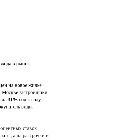
входа в рынок
цен на новое жильё
в Москве застройщики
о на
31%
год к году.
окупатель видит
роцентных ставок
аты, а на рассрочки и