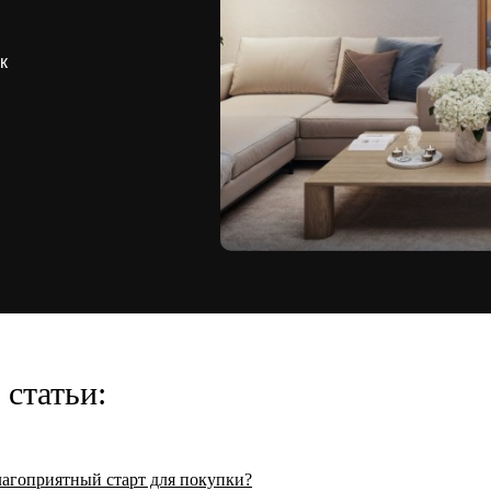
к
статьи:
агоприятный старт для покупки?