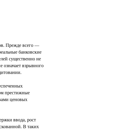
ов. Прежде всего —
 реальные банковские
елей существенно не
е означает взрывного
дитовании.
беспеченных
том престижные
ивами ценовых
ержки ввода, рост
скованной. В таких