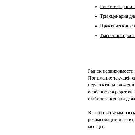
Риски и ограни
Три сценария дл
Практические со
Умеренный рост
Рынок недвижимости в
Понимание текущей си
перспективы вложений
особенно сосредоточен
стабилизация или даж
В этой статье мы рас
рекомендации для тех
месяцы.