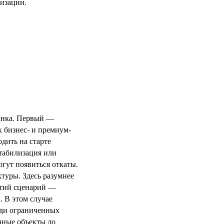
лизации.
ынка. Первый —
х бизнес- и премиум-
одить на старте
табилизация или
огут появиться откаты.
ктуры. Здесь разумнее
етий сценарий —
 В этом случае
еди ограниченных
нные объекты до