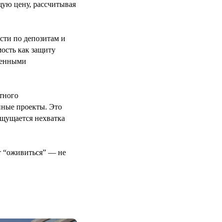
щую цену, рассчитывая
сти по депозитам и
ость как защиту
твенными
тного
нные проекты. Это
 ощущается нехватка
т “оживиться” — не