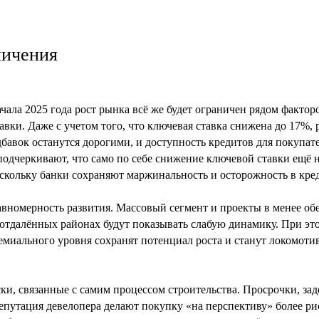
ничения
чала 2025 года рост рынка всё же будет ограничен рядом фактор
вки. Даже с учетом того, что ключевая ставка снижена до 17%,
дбавок останутся дорогими, и доступность кредитов для покупат
подчеркивают, что само по себе снижение ключевой ставки ещё н
оскольку банки сохраняют маржинальность и осторожность в кре
вномерность развития. Массовый сегмент и проекты в менее о
отдалённых районах будут показывать слабую динамику. При э
емиального уровня сохранят потенциал роста и станут локомот
ки, связанные с самим процессом строительства. Просрочки, зад
репутация девелопера делают покупку «на перспективу» более ри