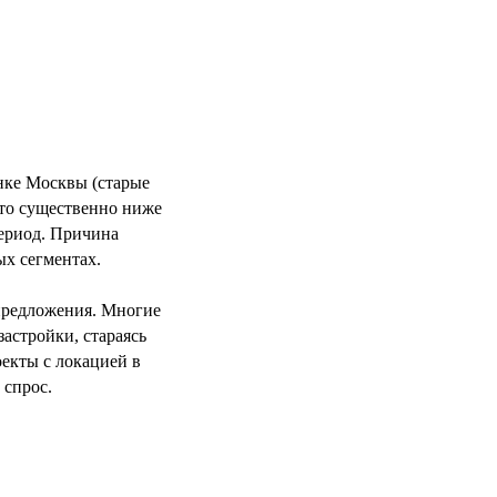
нке Москвы (старые
то существенно ниже
период. Причина
ых сегментах.
 предложения. Многие
астройки, стараясь
оекты с локацией в
 спрос.