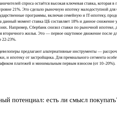
ничителей спроса остаётся высокая ключевая ставка, которая в
 уровне 21%. Это сделало рыночную ипотеку малодоступной для
сударственные программы, включая семейную и IT-ипотеку, прод
На данный момент ставка ЦБ составляет 18% и данное снижение у
иях. Например, Сбербанк снизил ставки по рыночной ипотеке, д
ля вторичного жилья. Это — первое ощутимое движение после д
о 22-23%.
девелоперы предлагают альтернативные инструменты — рассрочк
ки, и ипотеку от застройщика. Для премиального сегмента особ
рафиком платежей и минимальным первым взносом (от 10–20%).
ый потенциал: есть ли смысл покупать