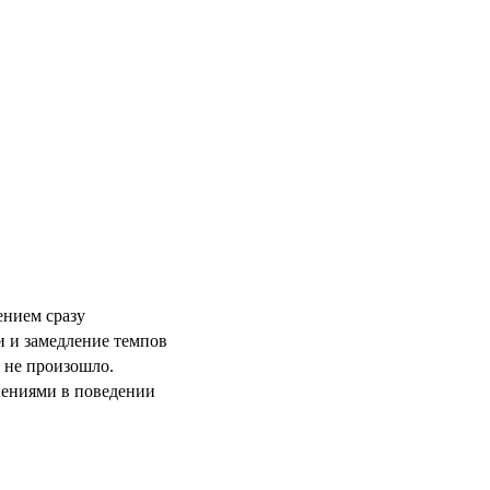
ением сразу
и и замедление темпов
 не произошло.
нениями в поведении