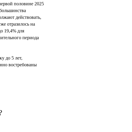
 первой половине 2025
 большинства
олжают действовать,
же отразилось на
о 19,4% для
лительного периода
у до 5 лет,
енно востребованы
?