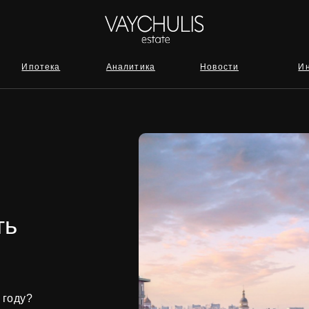
отека
Аналитика
Новости
Инвестиции
ть
 году?