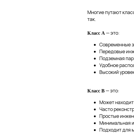
Многие путают класс
так.
— это:
Класс A
Современные зд
Передовые инж
Подземная парк
Удобное распол
Высокий уровен
— это:
Класс B
Может находить
Часто реконстр
Простые инжен
Минимальная и
Подходит для м