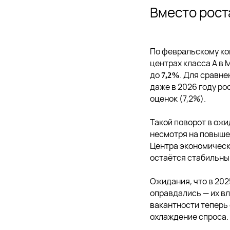
Вместо рост
По февральскому ко
центрах класса А в 
до
. Для сравне
7,2%
даже в 2026 году р
оценок (7,2%).
Такой поворот в ож
несмотря на повыше
Центра экономическ
остаётся стабильным
Ожидания, что в 202
оправдались — их в
вакантности теперь 
охлаждение спроса.