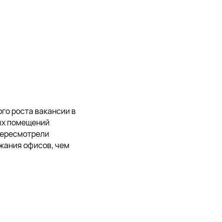
го роста вакансии в
ных помещений
пересмотрели
ожания офисов, чем