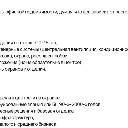
ы офисной недвижимости, думая, что всё зависит от распо
ания не старше 10–15 лет,
енерные системы (центральная вентиляция, кондициониро
овка, охрана, ресепшен, лобби,
ожение (но не обязательно в центре),
ь сервиса и отделки.
ся и в центре, и на окраине,
уированные здания или БЦ 90-х–2000-х годов,
ерные решения и базовая отделка,
нфраструктура,
алого и среднего бизнеса.