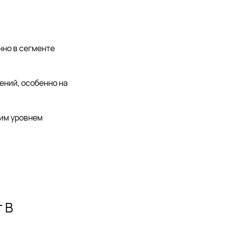
нно в сегменте
ений, особенно на
ким уровнем
т B