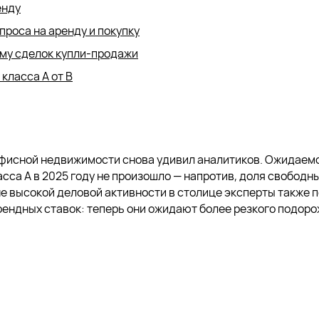
енду
роса на аренду и покупку
ёму сделок купли-продажи
класса А от B
фисной недвижимости снова удивил аналитиков. Ожидаемо
сса А в 2025 году не произошло — напротив, доля свобод
не высокой деловой активности в столице эксперты также 
рендных ставок: теперь они ожидают более резкого подор