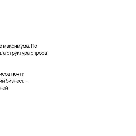
о максимума. По
, а структура спроса
м
исов почти
ии бизнеса —
ьной