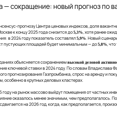
а — сокращение: новый прогноз по в
нсенсус-прогнозу Центра ценовых индексов, доля вакантн
Москве к концу 2025 года снизится до
, хотя ранее ожи
5,3%
ния: в 2024 году показатель составлял
. Новый сценар
5,9%
ост пустующих площадей будет минимальным — до
, чт
5,8%
иданиях объясняется сохранением
высокой деловой активно
ние ключевой ставки в 2024 году. По словам Владислава Ф
ого прогнозирования Газпромбанка, спрос на аренду и пок
, особенно в крупных деловых кластерах.
5 году на рынок массово выйдут помещения от частных инв
лияние оказалось менее значимым, чем предполагалось. П
сдвигается на 2026 год, когда, как предполагается, произ