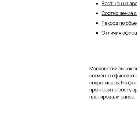
Рост цен на ар
Соотношение сп
Рекорд по объ
Отличия офиса 
Московский рынок о
сегменте офисов кла
сократилась. На фо
прогнозы по росту а
планировали ранее.