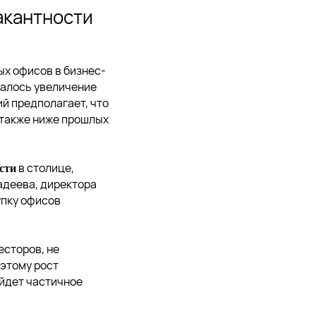
акантности
ых офисов в бизнес-
далось увеличение
ий предполагает, что
о также ниже прошлых
в столице,
сти
адеева, директора
упку офисов
есторов, не
оэтому рост
ойдет частичное