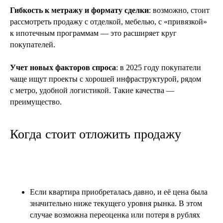
Если вы хотите получить
Гибкость к метражу и формату сделки
: возможно, стоит
бесплатную консультацию
рассмотреть продажу с отделкой, мебелью, с «привязкой»
к ипотечным программам — это расширяет круг
Оставьте заявку, и наш специалист
покупателей.
вам перезвонит
Учет новых факторов спроса
: в 2025 году покупатели
чаще ищут проекты с хорошей инфраструктурой, рядом
с метро, удобной логистикой. Такие качества —
+7
преимущество.
Я соглашаюсь с
политикой конфиденциальности
Когда стоит отложить продажу
Получить консультацию
Если квартира приобреталась давно, и её цена была
значительно ниже текущего уровня рынка. В этом
случае возможна переоценка или потеря в рублях