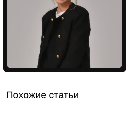
в курсе актуальных новостей и акций от застройщиков
Блог про недвижимость
Адрес:
г. Москва, Духовской пер 17/10
Телефон:
+7 (495) 212-11-73
© 2026 VAYCHULIS ESTATE
Политика конфиденциальности