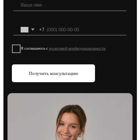
16 октября 2025
8 мин
Рынок недвижимости Москвы:
итоги полугодия 2025 и прогноз
на 2026 год
Как адаптировались застройщики и покупатели
к новым экономическим условиям
читать далее
Смотреть больше статей →
Подписывайтесь на наши социальные сети, чтобы быть