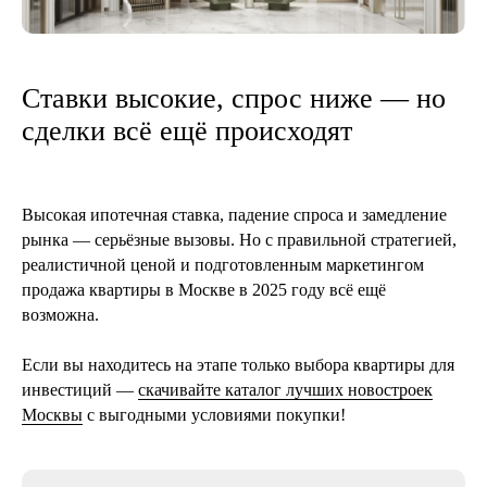
Ставки высокие, спрос ниже — но
6 ноября 2025
5 мин
сделки всё ещё происходят
Инвестиции в недвижимость
2026: где будут расти цены и что
покупать уже сегодня
Высокая ипотечная ставка, падение спроса и замедление
Главные тенденции, о которых стоит узнать
до роста цен
рынка — серьёзные вызовы. Но с правильной стратегией,
реалистичной ценой и подготовленным маркетингом
читать далее
продажа квартиры в Москве в 2025 году всё ещё
возможна.
Если вы находитесь на этапе только выбора квартиры для
инвестиций —
скачивайте каталог лучших новостроек
Москвы
с выгодными условиями покупки!