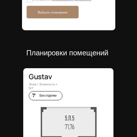
Выбрать помещение
Планировки помещений
Gustav
Этаж / Этажность •
5/7
Без отделки