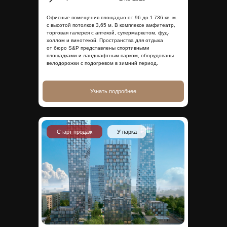
Офисные помещения площадью от 96 до 1 736 кв. м.
с высотой потолков 3,65 м. В комплексе амфитеатр,
торговая галерея с аптекой, супермаркетом, фуд-
холлом и винотекой. Пространства для отдыха
от бюро S&P представлены спортивными
площадками и ландшафтным парком, оборудованы
велодорожки с подогревом в зимний период.
Узнать подробнее
Старт продаж
У парка