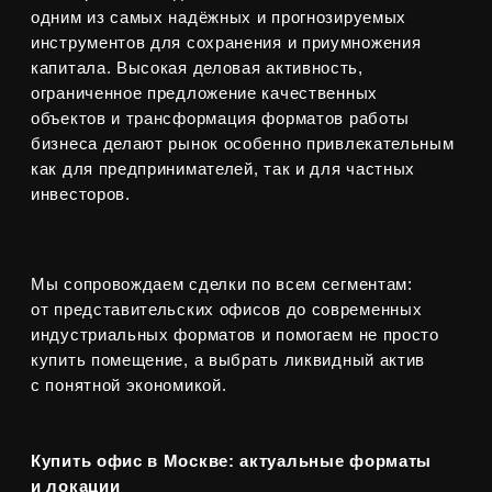
Наибольший интерес сегодня представляют
офисы класса А, light industrial и качественный
стрит-ритейл в новых деловых кластерах.
Почему стоит работать
с профессиональным брокером
Рынок коммерческой недвижимости требует
экспертизы: юридические нюансы, налоговые
аспекты, анализ ликвидности и доходности.
Профессиональное сопровождение позволяет:
получить доступ к лучшим предложениям
выбрать объект под конкретную стратегию
провести финансовый и инвестиционный
анализ
безопасно закрыть сделку
Если вы планируете купить офис, купить склад,
купить производственное помещение или
рассматриваете инвестиции в коммерческую
недвижимость в Москве, важно опираться
не только на цену, но и на стратегию, локацию
и экономику объекта.