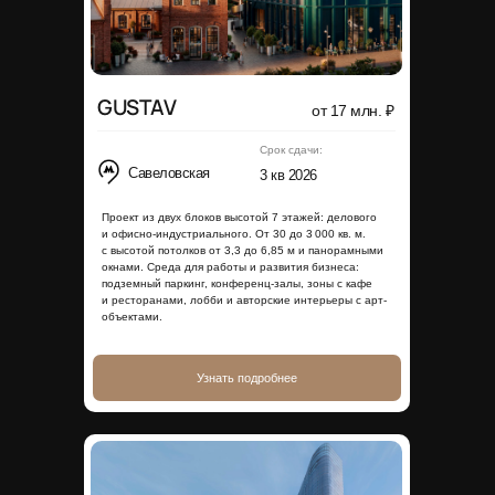
GUSTAV
от 17 млн. ₽
Срок сдачи:
Савеловская
3 кв 2026
Проект из двух блоков высотой 7 этажей: делового
и офисно-индустриального. От 30 до 3 000 кв. м.
с высотой потолков от 3,3 до 6,85 м и панорамными
окнами. Среда для работы и развития бизнеса:
подземный паркинг, конференц-залы, зоны с кафе
и ресторанами, лобби и авторские интерьеры с арт-
объектами.
Узнать подробнее