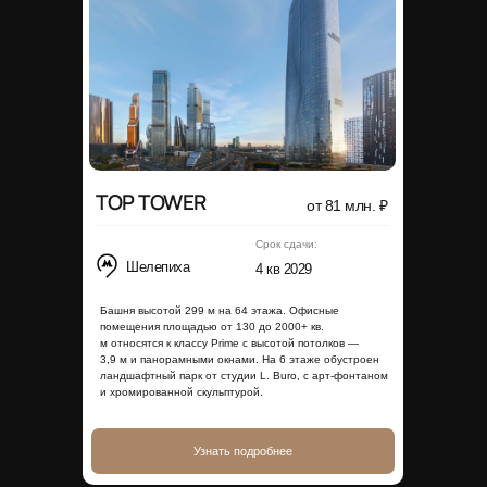
TOP TOWER
от 81 млн. ₽
Срок сдачи:
Шелепиха
4 кв 2029
Башня высотой 299 м на 64 этажа. Офисные
помещения площадью от 130 до 2000+ кв.
м относятся к классу Prime с высотой потолков —
3,9 м и панорамными окнами. На 6 этаже обустроен
ландшафтный парк от студии L. Buro, с арт-фонтаном
и хромированной скульптурой.
Узнать подробнее