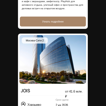
и кафе с верандами, амфитеатр, PlayHub для
активного отдыха, уличный офис и пространства для
деловых встреч на открытом воздухе.
Узнать подробнее
Москва-Сити 2
JOIS
от 41.6 млн.
₽
Срок сдачи:
Хорошево
2 кв 2028