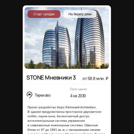
Старт продаж
На берегу реки
STONE Мневники 3
от 58.8 млн. ₽
Срок сдачи:
Терехово
4 кв 2030
Проект разработан бюро Kleinewelt Architekten.
В здании предусмотрены просторное двухсветное
лобби, лаунж-зона, бесконтактный доступ,
интеллектуальная система управления
и современные инженерные системы. Офисные
блоки от 87 до 1891 кв. м. с панорамными окнами