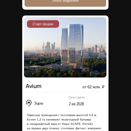
Узнать подробнее
Старт продаж
Avium
от 62 млн. ₽
Срок сдачи:
Зорге
2 кв 2028
Офисные помещения с потолками высотой 3,6 м.
Более 1,2 га занимают пешеходный бульвар
и ландшафтный парк от бюро SCAPE. Ритейл
на первых двух этажах, столовая, фитнес, коворкинг