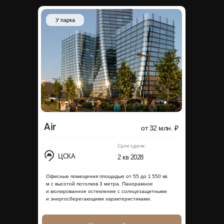
У парка
Air
от 32 млн. ₽
Срок сдачи:
ЦСКА
2 кв 2028
Офисные помещения площадью от 55 до 1 550 кв.
м с высотой потолков 3 метра. Панорамное
и молированное остекление с солнцезащитными
и энергосберегающими характеристиками.