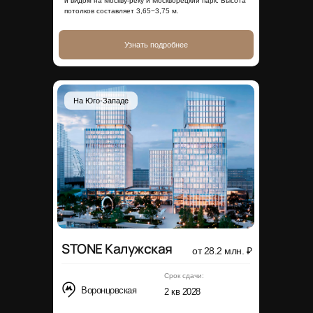
и видом на Москву-реку и Москворецкий парк. Высота
потолков составляет 3,65−3,75 м.
Узнать подробнее
На Юго-Западе
STONE Калужская
от 28.2 млн. ₽
Срок сдачи:
Воронцовская
2 кв 2028