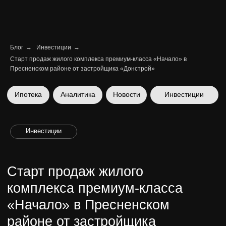
Блог
→
Инвестиции
→
Старт продаж жилого комплекса премиум-класса «Начало» в
Ипотека
Аналитика
Новости
Инвестиции
Пресненском районе от застройщика «Донстрой»
Инвестиции
Старт продаж жилого
комплекса премиум-класса
«Начало» в Пресненском
районе от застройщика
«Донстрой»
Район, инфраструктура проекта
и стоимость лотов
Ника Вайчулис | CEO
29 января 2026