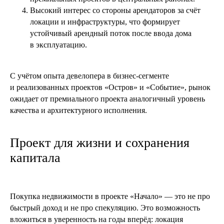
Высокий интерес со стороны арендаторов за счёт
локации и инфраструктуры, что формирует
устойчивый арендный поток после ввода дома
в эксплуатацию.
С учётом опыта девелопера в бизнес-сегменте
и реализованных проектов «Остров» и «Событие», рынок
15 января 2025
4 мин
ожидает от премиального проекта аналогичный уровень
Инвестиции в коммерческую
качества и архитектурного исполнения.
недвижимость 2026: от ритейла
к Light Industrial
Проект для жизни и сохранения
Новый сегмент с устойчивым спросом и высокой
доходностью
капитала
читать далее
Покупка недвижимости в проекте «Начало» — это не про
быстрый доход и не про спекуляцию. Это возможность
вложиться в уверенность на годы вперёд: локация