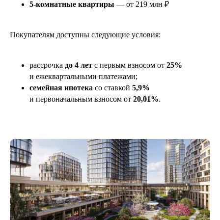
5-комнатные квартиры
— от 219 млн ₽
Покупателям доступны следующие условия:
Если вы хотите получить
рассрочка
до 4 лет
с первым взносом от
25%
бесплатную консультацию
и ежеквартальными платежами;
семейная ипотека
со ставкой
5,9%
Оставьте заявку, и наш специалист
вам перезвонит
и первоначальным взносом от
20,01%
.
+7
Я соглашаюсь с
политикой конфиденциальности
Получить консультацию