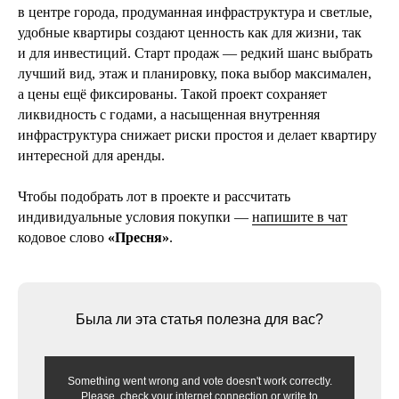
в центре города, продуманная инфраструктура и светлые,
удобные квартиры создают ценность как для жизни, так
и для инвестиций. Старт продаж — редкий шанс выбрать
лучший вид, этаж и планировку, пока выбор максимален,
а цены ещё фиксированы. Такой проект сохраняет
ликвидность с годами, а насыщенная внутренняя
инфраструктура снижает риски простоя и делает квартиру
29 декабря 2025
6 мин
интересной для аренды.
Почему все хотят жить в Хамовниках:
история района, инвестиционный
Чтобы подобрать лот в проекте и рассчитать
потенциал и разбор ЖК «Luzhniki
индивидуальные условия покупки —
напишите в чат
Collection»
кодовое слово
«Пресня»
.
Хамовники в цифрах и фактах: что делает район
уникальным для покупателей
читать далее
Была ли эта статья полезна для вас?
Something went wrong and vote doesn't work correctly.
Please, check your internet connection or write to