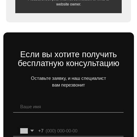
website owner.
25 декабря 2025
4 мин
Старт продаж нового проекта
бизнес‑класса в Обручевском
районе — «Обручева 27»
О проекте, районе и выгоде покупки на старте
продаж
читать далее
Смотреть больше статей →