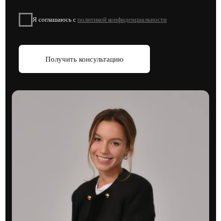
Подписывайтесь на наши социальные сети, чтобы быть
в курсе актуальных новостей и акций от застройщиков
Блог про недвижимость
Адрес:
г. Москва, Духовской пер 17/10
Телефон:
+7 (495) 212-11-73
© 2026 VAYCHULIS ESTATE
Политика конфиденциальности