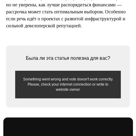
но не уверены, как лучше распорядиться финансами —
читать далее
рассрочка может стать оптимальным выбором. Особенно
если речь идёт о проектах с развитой инфраструктурой и
сильной девелоперской репутацией.
Смотреть больше статей →
Была ли эта статья полезна для вас?
Something went wrong and vote doesn't work correctly.
Please, check your internet connection or write to
Подписывайтесь на наши социальные сети, чтобы быть
website owner.
в курсе актуальных новостей и акций от застройщиков
Блог про недвижимость
Адрес: