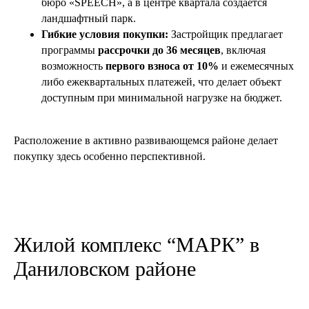
бюро «SPEECH», а в центре квартала создаётся
ландшафтный парк.
Гибкие условия покупки:
Застройщик предлагает
программы
рассрочки до 36 месяцев
, включая
возможность
первого взноса от 10%
и ежемесячных
либо ежеквартальных платежей, что делает объект
доступным при минимальной нагрузке на бюджет.
Расположение в активно развивающемся районе делает
покупку здесь особенно перспективной.
Жилой комплекс “МАРК” в
Даниловском районе
Если вы хотите получить
бесплатную консультацию
Оставьте заявку, и наш специалист