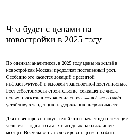
11 мая 2025
6 мин
Во что выгоднее
инвестировать в 2025 году
Что будет с ценами на
Жилая VS коммерческая недвижимость
новостройки в 2025 году
читать далее
По оценкам аналитиков, в 2025 году цены на жильё в
новостройках Москвы продолжат постепенный рост.
Особенно это касается локаций с развитой
инфраструктурой и высокой транспортной доступностью.
Рост себестоимости строительства, сокращение числа
новых проектов и сохранение спроса — всё это создаёт
устойчивую тенденцию к удорожанию недвижимости.
Для инвесторов и покупателей это означает одно: текущие
условия — одни из самых выгодных на ближайшие
29 апреля 2025
6 мин
месяцы. Возможность зафиксировать цену и разбить
ТОП-5 застройщиков Москвы