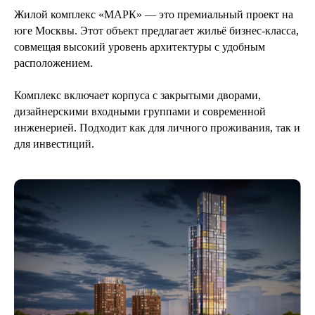
вам перезвонит
Жилой комплекс «МАРК» — это премиальный проект на
юге Москвы. Этот объект предлагает жильё бизнес-класса,
совмещая высокий уровень архитектуры с удобным
расположением.
+7
Комплекс включает корпуса с закрытыми дворами,
дизайнерскими входными группами и современной
Я соглашаюсь с
политикой конфиденциальности
инженерией. Подходит как для личного проживания, так и
для инвестиций.
Получить консультацию