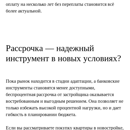
оплату на несколько лет без переплаты становится всё
Кому стоит доверить покупку жилья в 2025 году
более актуальной.
читать далее
Рассрочка — надежный
инструмент в новых условиях?
Пока рынок находится в стадии адаптации, а банковские
инструменты становятся менее доступными,
беспроцентная рассрочка от застройщика оказывается
востребованным и выгодным решением. Она позволяет не
22 апреля 2025
6 мин
только избежать высокой процентной нагрузки, но и дает
Налог с продажи недвижимости
гибкость в планировании бюджета.
Что изменится в 2025 году и как рассчитать
сумму
Если вы рассматриваете покупку квартиры в новостройке,