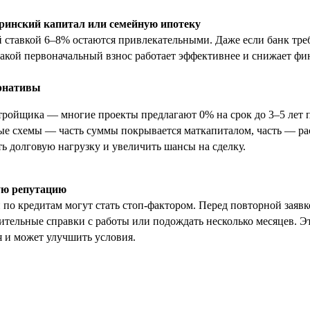
еринский капитал или семейную ипотеку
 ставкой 6–8% остаются привлекательными. Даже если банк тр
такой первоначальный взнос работает эффективнее и снижает фи
ернативы
стройщика — многие проекты предлагают 0% на срок до 3–5 лет п
е схемы — часть суммы покрывается маткапиталом, часть — ра
ть долговую нагрузку и увеличить шансы на сделку.
ую репутацию
по кредитам могут стать стоп-фактором. Перед повторной заявк
нительные справки с работы или подождать несколько месяцев. Э
я и может улучшить условия.