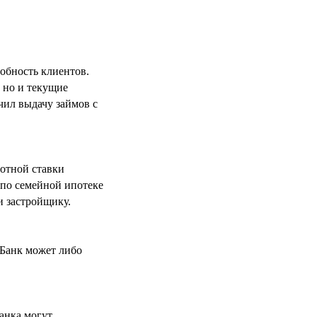
обность клиентов.
 но и текущие
чил выдачу займов с
готной ставки
 по семейной ипотеке
и застройщику.
 Банк может либо
анка могут