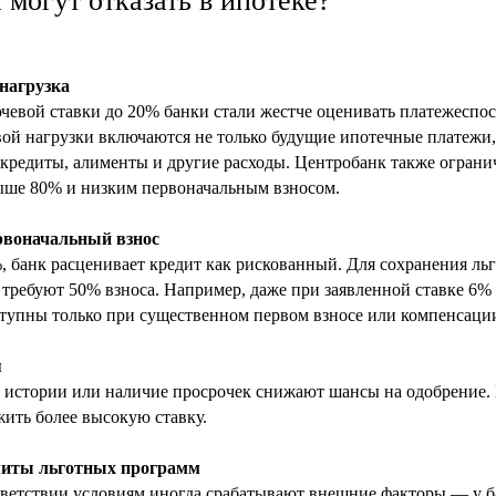
могут отказать в ипотеке?
 нагрузка
евой ставки до 20% банки стали жестче оценивать платежеспос
овой нагрузки включаются не только будущие ипотечные платежи,
, кредиты, алименты и другие расходы. Центробанк также ограни
ыше 80% и низким первоначальным взносом.
рвоначальный взнос
 банк расценивает кредит как рискованный. Для сохранения ль
требуют 50% взноса. Например, даже при заявленной ставке 6%
тупны только при существенном первом взносе или компенсаци
я
 истории или наличие просрочек снижают шансы на одобрение.
жить более высокую ставку.
миты льготных программ
ветствии условиям иногда срабатывают внешние факторы — у б