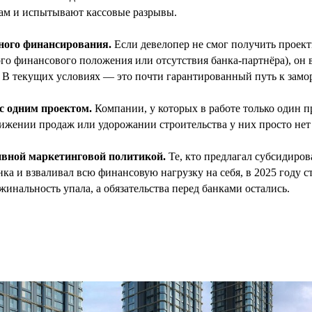
ам и испытывают кассовые разрывы.
ного финансирования.
Если девелопер не смог получить проек
ого финансового положения или отсутствия банка-партнёра), он
 В текущих условиях — это почти гарантированный путь к замор
с одним проектом.
Компании, у которых в работе только один п
нижении продаж или удорожании строительства у них просто нет 
ивной маркетинговой политикой.
Те, кто предлагал субсидиро
нка и взваливал всю финансовую нагрузку на себя, в 2025 году с
инальность упала, а обязательства перед банками остались.