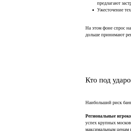
предлагают зас
Ужесточение тех
На этом фоне спрос н
дольше принимают реш
Кто под удар
Наибольший риск банк
Региональные игрок
успех крупных москов
максимальным ценам в