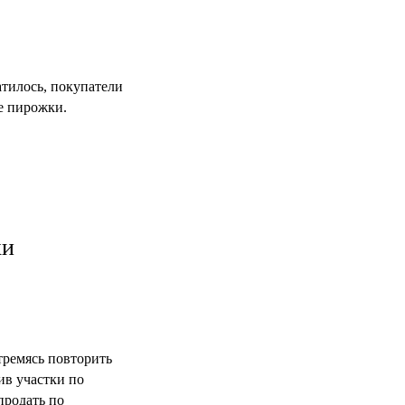
тилось, покупатели
е пирожки.
ки
тремясь повторить
ив участки по
продать по