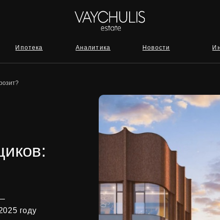
отека
Аналитика
Новости
Инвестиции
грозит?
щиков:
 —
2025 году