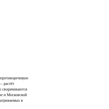
 противоречивую
— растёт
о сворачиваются
ве и Московской
матриваемых в