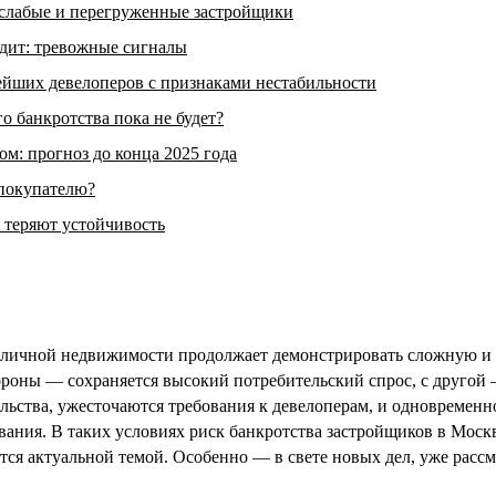
 слабые и перегруженные застройщики
дит: тревожные сигналы
йших девелоперов с признаками нестабильности
о банкротства пока не будет?
ом: прогноз до конца 2025 года
 покупателю?
 теряют устойчивость
толичной недвижимости продолжает демонстрировать сложную и
ороны — сохраняется высокий потребительский спрос, с другой 
ельства, ужесточаются требования к девелоперам, и одновременн
ания. В таких условиях риск банкротства застройщиков в Моск
тся актуальной темой. Особенно — в свете новых дел, уже расс