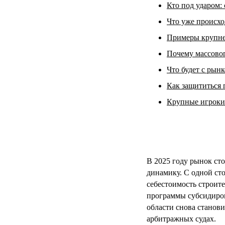
Кто под ударом:
Что уже происхо
Примеры крупне
Почему массовог
Что будет с рынк
Как защититься
Крупные игроки
В 2025 году рынок с
динамику. С одной ст
себестоимость строит
программы субсидиров
области снова станови
арбитражных судах.