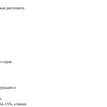
 как распознать
 годом.
трукций и
ы.
14–15%, а банки