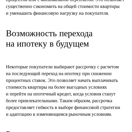
существенно сэкономить на общей стоимости квартиры
Если вы хотите получить
и уменьшить финансовую нагрузку на покупателя.
бесплатную консультацию
Оставьте заявку, и наш специалист
Возможность перехода
вам перезвонит
на ипотеку в будущем
+7
Некоторые покупатели выбирают рассрочку с расчетом
на последующий переход на ипотеку при снижении
Я соглашаюсь с
политикой конфиденциальности
процентных ставок. Это позволяет начать выплачивать
стоимость квартиры на более выгодных условиях
и перейти на ипотечный кредит, когда условия станут
Получить консультацию
более привлекательными. Таким образом, рассрочка
предоставляет гибкость в выборе финансовой стратегии
и адаптацию к изменяющимся рыночным условиям.