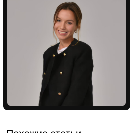
10 февраля 2025
10 мин
Самые перспективные локации для
покупки недвижимости в 2025 году
Квартиры с рассрочками и скидками от
застройщиков.
читать далее
Смотреть больше статей →
Подписывайтесь на наши социальные сети, чтобы быть
в курсе актуальных новостей и акций от застройщиков