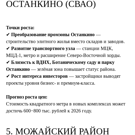
ОСТАНКИНО (СВАО)
Точки роста:
✔
Преобразование промзоны Останкино
—
строительство элитного жилья вместо складов и заводов.
✔
Развитие транспортного узла
— станции МЦК,
МЦД-1, метро и расширение Северо-Восточной хорды.
Если вы хотите получить
✔
Близость к ВДНХ, Ботаническому саду и парку
бесплатную консультацию
Останкино
— зелёная зона повышает статус района.
✔
Рост интереса инвесторов
— застройщики выводят
Оставьте заявку, и наш специалист
проекты уровня бизнес- и премиум-класса.
вам перезвонит
Прогноз роста цен:
Стоимость квадратного метра в новых комплексах может
достичь 600−800 тыс. рублей к 2026 году.
+7
5. МОЖАЙСКИЙ РАЙОН
Я соглашаюсь с
политикой конфиденциальности