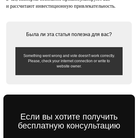
и рассчитают инвестиционную привлекательность.
Была ли эта статья полезна для вас?
Something went wrong and vote doesn't work correctly.
Please, check your internet connection or write to
website owner.
12 февраля 2025
6 мин
Семейная ипотека в России в 2025
году: проблемы получения и
лимиты
Как банки и застройщики манипулируют
программами государственной поддержки
и вынуждают переплачивать клиентов
читать далее