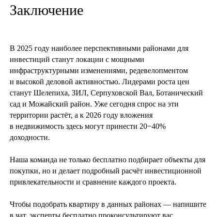
​​Заключение
В 2025 году наиболее перспективными районами для
инвестиций станут локации с мощными
инфраструктурными изменениями, редевелопментом
и высокой деловой активностью. Лидерами роста цен
станут Шелепиха, ЗИЛ, Серпуховской Вал, Ботанический
сад и Можайский район. Уже сегодня спрос на эти
территории растёт, а к 2026 году вложения
25 января 2025
8 мин
в недвижимость здесь могут принести 20−40%
Будет ли ставка ЦБ 25% ?
доходности.
Чего ждать от ключевой ставки в 2025 году.
Как это повлияет на рынок недвижимости?
Наша команда не только бесплатно подбирает объекты для
покупки, но и делает подробный расчёт инвестиционной
привлекательности и сравнение каждого проекта.
читать далее
Чтобы подобрать квартиру в данных районах — напишите
в чат, эксперты бесплатно проконсультируют вас