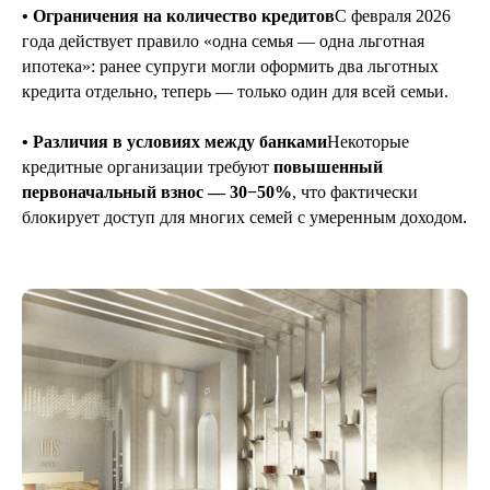
• Ограничения на количество кредитов
С февраля 2026
года действует правило «одна семья — одна льготная
ипотека»: ранее супруги могли оформить два льготных
кредита отдельно, теперь — только один для всей семьи.
• Различия в условиях между банками
Некоторые
кредитные организации требуют
повышенный
первоначальный взнос — 30−50%
, что фактически
блокирует доступ для многих семей с умеренным доходом.
Если вы хотите получить
бесплатную консультацию
Оставьте заявку, и наш специалист
вам перезвонит
+7
Я соглашаюсь с
политикой конфиденциальности