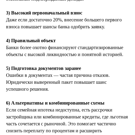
3) Высокий первоначальный взнос
Даже если достаточно 20%, внесение большего первого
взноса повышает шансы банка одобрить заявку.
4) Правильный объект
Банки более охотно финансируют стандартизированные
объекты с высокой ликвидностью и понятной историей.
5) Подготовка документов заранее
Ошибки в документах — частая причина отказов.
Юридически выверенный пакет повышает шанс
успешного решения.
26 января 2026
6 мин
Траншевая ипотека в 2026 году: как
6) Альтернативы и комбинированные схемы
работает и кому подходит
Если семейная ипотека недоступна, есть рассрочки
Гибкий формат покупки квартиры
застройщика или комбинированные кредиты, где льготная
в новостройке с поэтапным
финансированием
часть сочетается с рыночной. Это помогает частично
снизить переплату по процентам и расширить
читать далее