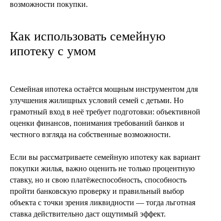
возможности покупки.
Как использовать семейную
ипотеку с умом
Семейная ипотека остаётся мощным инструментом для
улучшения жилищных условий семей с детьми. Но
грамотный вход в неё требует подготовки: объективной
оценки финансов, понимания требований банков и
3 января 2026
7 мин
честного взгляда на собственные возможности.
Льготная ипотека в 2026 году: новые
реалии и риски для заемщиков
Если вы рассматриваете семейную ипотеку как вариант
покупки жилья, важно оценить не только процентную
Что важно знать о льготной ипотеке
до вступления изменений в силу
ставку, но и свою платёжеспособность, способность
пройти банковскую проверку и правильный выбор
читать далее
объекта с точки зрения ликвидности — тогда льготная
ставка действительно даст ощутимый эффект.