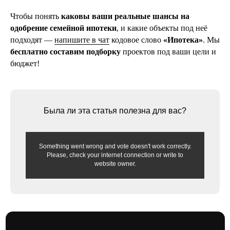
Чтобы понять
каковы ваши реальные шансы на
одобрение семейной ипотеки
, и какие объекты под неё
подходят —
напишите в чат
кодовое слово
«Ипотека»
. Мы
бесплатно составим подборку
проектов под ваши цели и
бюджет!
Была ли эта статья полезна для вас?
15 декабря 2025
5 мин
Как подготовиться к ипотеке
и повысить шанс одобрения
Something went wrong and vote doesn't work correctly.
Please, check your internet connection or write to
Жесткие требования банков и растущее
website owner.
число отказов
читать далее