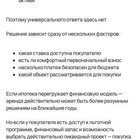
активе
Поэтому универсального ответа здесь нет.
8 мая 2026
6 мин
Рынок недвижимости в 2026 году:
Решение зависит сразу от нескольких факторов:
ждать ли обвала цен?
Высокая ипотека, падение спроса и рекордные
какая ставка доступна покупателю
скидки снова запустили разговоры о кризисе.
есть ли комфортный первоначальный взнос
насколько платеж безопасен для бюджета
читать далее
какой объект рассматривается для покупки
Если ипотека перегружает финансовую модель —
аренда действительно может быть более разумным
решением на ближайшие годы.
Но если у покупателя есть доступ к льготной
программе, финансовый запас и возможность
выбрать действительно ликвидный проект — покупка