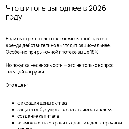
Что в итоге выгоднее в 2026
году
12 мая 2026
7 мин
Аренда загородных домов
в праздники: какие форматы
Если смотреть только на ежемесячный платеж —
растут быстрее рынка
аренда действительно выглядит рациональнее.
Почему в длинные выходные одни загородные дома
Особенно при рыночной ипотеке выше 18%.
бронируются за месяцы вперед, а другие
простаивают даже в пик спроса, Какие форматы
сегодня считаются самыми ликвидными на рынке.
Но покупка недвижимости — это не только вопрос
текущей нагрузки.
читать далее
Это еще и:
фиксация цены актива
защита от будущего роста стоимости жилья
создание капитала
возможность сохранить деньги в долгосрочном