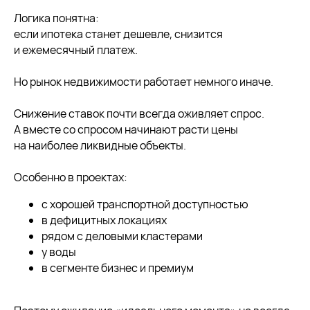
бесплатную консультацию
Логика понятна:
если ипотека станет дешевле, снизится
Оставьте заявку, и наш специалист
и ежемесячный платеж.
вам перезвонит
Но рынок недвижимости работает немного иначе.
Снижение ставок почти всегда оживляет спрос.
+7
А вместе со спросом начинают расти цены
на наиболее ликвидные объекты.
Я соглашаюсь с
политикой конфиденциальности
Особенно в проектах:
Получить консультацию
с хорошей транспортной доступностью
в дефицитных локациях
рядом с деловыми кластерами
у воды
в сегменте бизнес и премиум