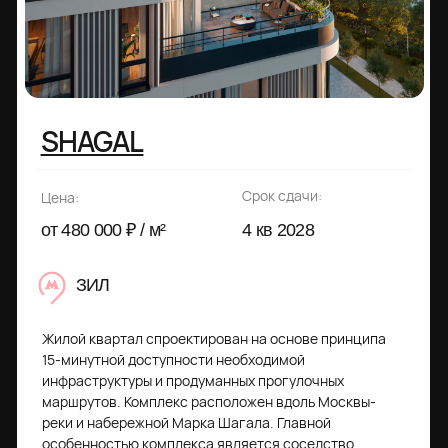
Срок сдачи:
Цена:
от 480 000 ₽ / м²
4 кв 2028
ЗИЛ
Жилой квартал спроектирован на основе принципа
15-минутной доступности необходимой
инфраструктуры и продуманных прогулочных
маршрутов. Комплекс расположен вдоль Москвы-
реки и набережной Марка Шагала. Главной
особенностью комплекса является соседство
разных типологий застройки и форматов жилья — от
таунхаусов до небоскребов.
Получить презентацию
Подробнее