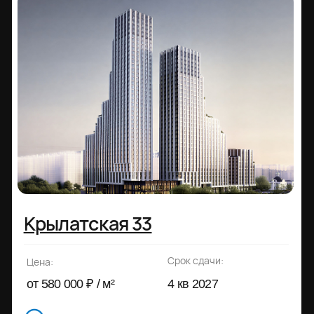
КОД Сокольники
Срок сдачи:
Цена:
от 532 300 ₽ / м²
4 кв 2030
Сокольники
Жилой квартал «КОД Сокольники» — пространство для
тех, кто ищет гармонию. Здесь найдётся место для
каждого: тихий сквер, современная детская площадка
или уютное лобби с чашкой кофе. Квартал сочетает
удобство города и покой природы, динамичность
мегаполиса и атмосферу уединения, современные
технологии и заботу о комфорте.
Получить презентацию
Подробнее