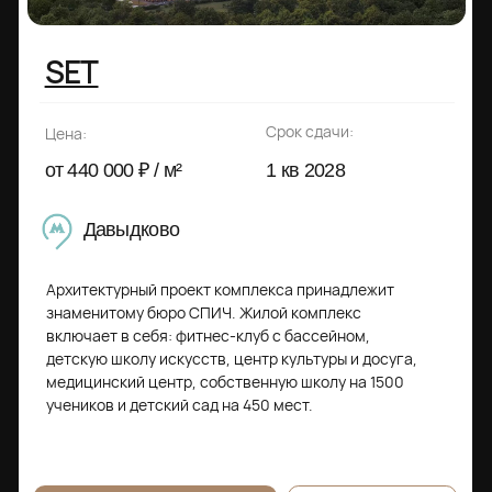
Сбер Сити
Срок сдачи:
Цена:
от 544 000 ₽ / м²
4 кв 2027
Строгино
СберСити в Рублёво-Архангельском — это новый
жилой и деловой район на западе Москвы, в одном
из самых экологически чистых и престижных мест
столицы. Это первая в России и крупнейшая в мире
инновационная городская среда, созданная
по международным стандартам зелёного