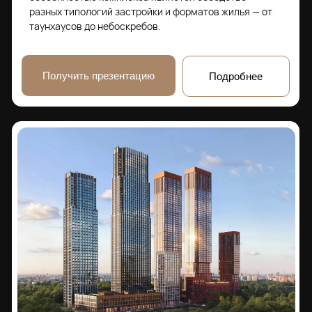
SET
Срок сдачи:
Цена:
от 440 000 ₽ / м²
1 кв 2028
Давыдково
Архитектурный проект комплекса принадлежит
знаменитому бюро СПИЧ. Жилой комплекс
включает в себя: фитнес-клуб с бассейном,
детскую школу искусств, центр культуры и досуга,
медицинский центр, собственную школу на 1500
учеников и детский сад на 450 мест.
Получить презентацию
Подробнее